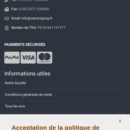
Fax:
(+39) 0571.534056
Email:
info@vernicispray.fr
Numéro de TVA:
FR 54 841181977
PAIEMENTS SÉCURISÉS
Informations utiles
Notre Société
Conditions générales de vente
Tous les avis
Site Map
X
Acceptation de la politique de
Contactez-nous