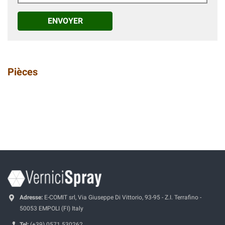
ENVOYER
Pièces
Adresse:
E-COMIT srl, Via Giuseppe Di Vittorio, 93-95 - Z.I. Terrafino -
50053 EMPOLI (FI) Italy
Tel:
(+39) 0571.530262