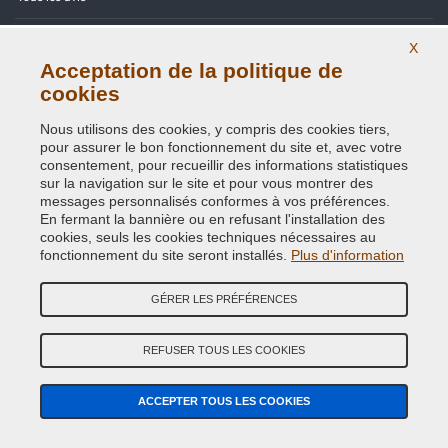
Site Map
X
Acceptation de la politique de
Contactez-nous
cookies
Codes couleurs
Nous utilisons des cookies, y compris des cookies tiers,
pour assurer le bon fonctionnement du site et, avec votre
Politique de confidentialité - RGPD
consentement, pour recueillir des informations statistiques
sur la navigation sur le site et pour vous montrer des
messages personnalisés conformes à vos préférences.
En fermant la bannière ou en refusant l'installation des
cookies, seuls les cookies techniques nécessaires au
Copyright © 2014 - 2026. All Rights Reserved.
fonctionnement du site seront installés.
Plus d'information
Visiteurs online: 543
GÉRER LES PRÉFÉRENCES
Credits:
E-COMIT
REFUSER TOUS LES COOKIES
Suivez nous sur nos réseaux sociaux
ACCEPTER TOUS LES COOKIES