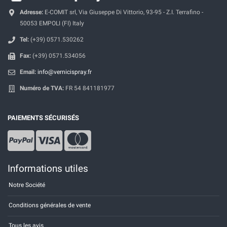
Adresse:
E-COMIT srl, Via Giuseppe Di Vittorio, 93-95 - Z.I. Terrafino -
50053 EMPOLI (FI) Italy
Tel:
(+39) 0571.530262
Fax:
(+39) 0571.534056
Email:
info@vernicispray.fr
Numéro de TVA:
FR 54 841181977
PAIEMENTS SÉCURISÉS
Informations utiles
Notre Société
Conditions générales de vente
Tous les avis