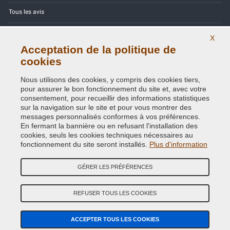
Tous les avis
Site Map
X
Acceptation de la politique de
Contactez-nous
cookies
Codes couleurs
Nous utilisons des cookies, y compris des cookies tiers,
pour assurer le bon fonctionnement du site et, avec votre
Politique de confidentialité - RGPD
consentement, pour recueillir des informations statistiques
sur la navigation sur le site et pour vous montrer des
messages personnalisés conformes à vos préférences.
En fermant la bannière ou en refusant l'installation des
cookies, seuls les cookies techniques nécessaires au
Copyright © 2014 - 2026. All Rights Reserved.
fonctionnement du site seront installés.
Plus d'information
Visiteurs online: 505
GÉRER LES PRÉFÉRENCES
Credits:
E-COMIT
Suivez nous sur nos réseaux sociaux
REFUSER TOUS LES COOKIES
ACCEPTER TOUS LES COOKIES