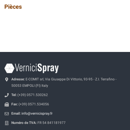
Pièces
Adresse:
E-COMIT srl, Via Giuseppe Di Vittorio, 93-95 - Z.I. Terrafino -
50053 EMPOLI (FI) Italy
Tel:
(+39) 0571.530262
Fax:
(+39) 0571.534056
Email:
info@vernicispray.fr
Numéro de TVA:
FR 54 841181977