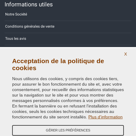
Informations utiles
Notre Société
Conditions générales de vente
Tous les avis
Site Map
X
Acceptation de la politique de
Contactez-nous
cookies
Codes couleurs
Nous utilisons des cookies, y compris des cookies tiers,
pour assurer le bon fonctionnement du site et, avec votre
Politique de confidentialité - RGPD
consentement, pour recueillir des informations statistiques
sur la navigation sur le site et pour vous montrer des
messages personnalisés conformes à vos préférences.
En fermant la bannière ou en refusant l'installation des
cookies, seuls les cookies techniques nécessaires au
Copyright © 2014 - 2026. All Rights Reserved.
fonctionnement du site seront installés.
Plus d'information
Visiteurs online: 486
GÉRER LES PRÉFÉRENCES