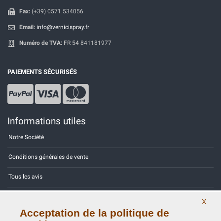
Fax:
(+39) 0571.534056
Email:
info@vernicispray.fr
Numéro de TVA:
FR 54 841181977
PAIEMENTS SÉCURISÉS
Informations utiles
Notre Société
Conditions générales de vente
Tous les avis
Site Map
X
Acceptation de la politique de
Contactez-nous