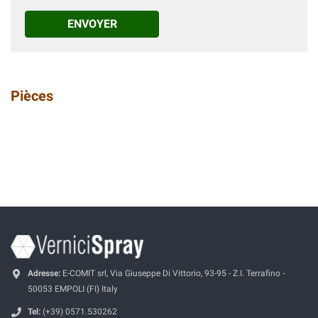
ENVOYER
Pièces
Adresse:
E-COMIT srl, Via Giuseppe Di Vittorio, 93-95 - Z.I. Terrafino -
50053 EMPOLI (FI) Italy
Tel:
(+39) 0571.530262