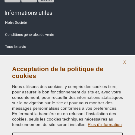
Informations utiles
Notre Société
Conditions générales de vente
Tous les avis
Site Map
X
Acceptation de la politique de
Contactez-nous
cookies
Codes couleurs
Nous utilisons des cookies, y compris des cookies tiers,
pour assurer le bon fonctionnement du site et, avec votre
Politique de confidentialité - RGPD
consentement, pour recueillir des informations statistiques
sur la navigation sur le site et pour vous montrer des
messages personnalisés conformes à vos préférences.
En fermant la bannière ou en refusant l'installation des
cookies, seuls les cookies techniques nécessaires au
Copyright © 2014 - 2026. All Rights Reserved.
fonctionnement du site seront installés.
Plus d'information
Visiteurs online: 317