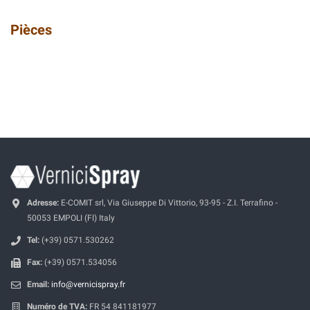
Pièces
Adresse:
E-COMIT srl, Via Giuseppe Di Vittorio, 93-95 - Z.I. Terrafino -
50053 EMPOLI (FI) Italy
Tel:
(+39) 0571.530262
Fax:
(+39) 0571.534056
Email:
info@vernicispray.fr
Numéro de TVA:
FR 54 841181977