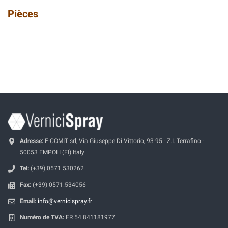
Pièces
Adresse:
E-COMIT srl, Via Giuseppe Di Vittorio, 93-95 - Z.I. Terrafino -
50053 EMPOLI (FI) Italy
Tel:
(+39) 0571.530262
Fax:
(+39) 0571.534056
Email:
info@vernicispray.fr
Numéro de TVA:
FR 54 841181977