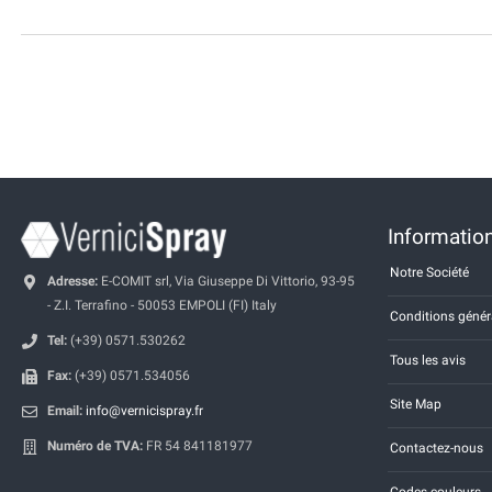
Information
Notre Société
Adresse:
E-COMIT srl, Via Giuseppe Di Vittorio, 93-95
- Z.I. Terrafino - 50053 EMPOLI (FI) Italy
Conditions génér
Tel:
(+39) 0571.530262
Tous les avis
Fax:
(+39) 0571.534056
Site Map
Email:
info@vernicispray.fr
Numéro de TVA:
FR 54 841181977
Contactez-nous
Codes couleurs