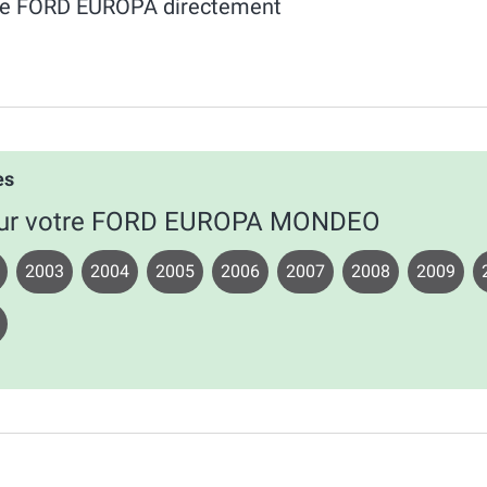
dèle FORD EUROPA directement
es
 pour votre FORD EUROPA MONDEO
2003
2004
2005
2006
2007
2008
2009